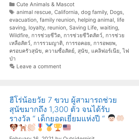
ที่
Categories
Cute Animals & Mascot
รอ
Tags
animal rescue
,
California
,
dog family
,
Dogs
,
คอย
evacuation
,
family reunion
,
helping animal
,
life
เจ้าของ
saving
,
loyalty
,
reunion
,
Saving Life
,
waiting
,
ที่
Wildfire
,
การช่วยชีวิต
,
การช่วยชีวิตสัตว์
,
การช่วย
บ้าน
เหลือสัตว์
,
การรวมญาติ
,
การรอคอย
,
การอพยพ
,
ที่
ครอบครัวสุนัข
,
ความซื่อสัตย์
,
สุนัข
,
แคลิฟอร์เนีย
,
ไฟ
โดน
ป่า
ไฟ
Leave a comment
ป่า
เผา
วอด
ไป
ฮีโร่น้อยวัย 7 ขวบ ผู้สามารถช่วย
แล้ว
สุนัขมากถึง 1,300 ตัว จนได้รับ
เกือบ
รางวัล “ เด็กยอดเยี่ยมแห่งปี “
เดือน
February 16, 2021
by
Outsiderpisit