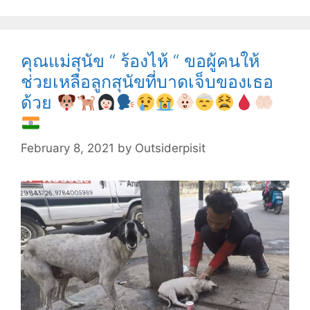
เข้า
เส้น
ชัย
คุณแม่สุนัข “ ร้องไห้ “ ขอผู้คนให้
เป็น
ช่วยเหลือลูกสุนัขที่บาดเจ็บของเธอ
ระยะ
ด้วย
ทาง
19
ไมล์
February 8, 2021
by
Outsiderpisit