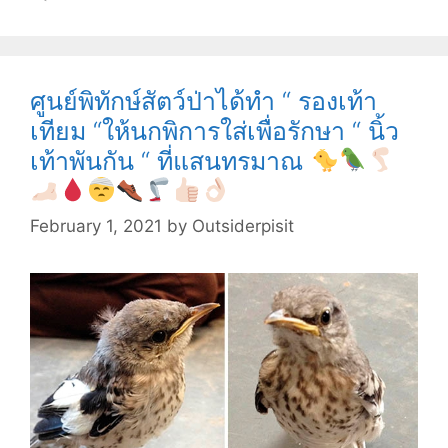
ที่
“
ติด
“
ศูนย์พิทักษ์สัตว์ป่าได้ทำ “ รองเท้า
อยู่
เทียม “ให้นกพิการใส่เพื่อรักษา “ นิ้ว
ตรง
เท้าพันกัน “ ที่แสนทรมาณ
กลา
ของ
ทางด
February 1, 2021
by
Outsiderpisit
ที่
รถ
แล้
น
ไปม