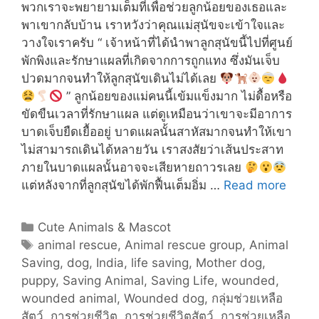
พวกเราจะพยายามเต็มที่เพื่อช่วยลูกน้อยของเธอและ
พาเขากลับบ้าน เราหวังว่าคุณแม่สุนัขจะเข้าใจและ
วางใจเราครับ “ เจ้าหน้าที่ได้นำพาลูกสุนัขนี้ไปที่ศูนย์
พักพิงและรักษาแผลที่เกิดจากการถูกแทง ซึ่งมันเจ็บ
ปวดมากจนทำให้ลูกสุนัขเดินไม่ได้เลย
” ลูกน้อยของแม่คนนี้เข้มแข็งมาก ไม่ดื้อหรือ
ขัดขืนเวลาที่รักษาแผล แต่ดูเหมือนว่าเขาจะมีอาการ
บาดเจ็บยืดเยื้ออยู่ บาดแผลนั้นสาหัสมากจนทำให้เขา
ไม่สามารถเดินได้หลายวัน เราสงสัยว่าเส้นประสาท
ภายในบาดแผลนั้นอาจจะเสียหายถาวรเลย
คุณ
แต่หลังจากที่ลูกสุนัขได้พักฟื้นเต็มอิ่ม …
Read more
แม่
สุนัข
Categories
Cute Animals & Mascot
“
Tags
animal rescue
,
Animal rescue group
,
Animal
ร้องไห้
Saving
,
dog
,
India
,
life saving
,
Mother dog
,
“
puppy
,
Saving Animal
,
Saving Life
,
wounded
,
ขอ
wounded animal
,
Wounded dog
,
กลุ่มช่วยเหลือ
ผู้คน
สัตว์
,
การช่วยชีวิต
,
การช่วยชีวิตสัตว์
,
การช่วยเหลือ