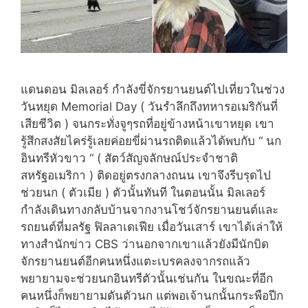
แดนดอน มิลเลอร์ กำลังขี่จักรยานยนต์ไปเที่ยวในช่วง
วันหยุด Memorial Day ( วันรำลึกถึงทหารอเมริกันที่
เสียชีวิต ) จนกระทั่งจูๆรถที่อยู่ข้างหน้าเขาหยุด เขา
รู้สึกสงสัยไคร่รู้เลยค่อยขี่ผ่านรถติดแล้วได้พบกับ “ นก
อินทรีหัวขาว “ ( สัตว์สัญจลักษณ์ประจำชาติ
สหรัฐอเมริกา ) ติดอยู่ตรงกลางถนน เขาจึงรีบรุดไป
ช่วยนก ( ตัวเมีย ) ตัวนั้นทันที ในตอนนั้น มิลเลอร์
กำลังเดินทางกลับบ้านจากงานโชว์จักรยานยนต์และ
รถยนต์ที่มลรัฐ ฟิลลาเดเฟีย เมื่อวันเสาร์ เขาได้เล่าให้
ทางสำนักข่าว CBS ว่านอกจากเขาแล้วยังมีนักบิด
จักรยานยนต์อีกคนหนึ่งแตะเบรคลงจากรถแล้ว
พยายามจะช่วยนกอินทรีตัวนั้นเช่นกัน ในขณะที่อีก
คนหนึ่งก็พยายามดันตัวนก แต่พอเจ้านกนั้นกระพือปีก