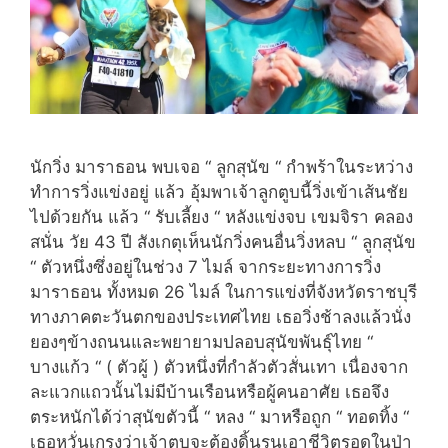
นักวิ่ง มาราธอน พบเจอ “ ลูกสุนัข “ กำพร้าในระหว่าง
ทำการวิ่งแข่งอยู่ แล้ว อุ้มพาเจ้าลูกตูบนี้วิ่งเข้าเส้นชัย
ไปด้วยกัน แล้ว “ รับเลี้ยง “ หลังแข่งจบ เขมจิรา คลอง
สนั่น วัย 43 ปี สังเกตุเห็นนักวิ่งคนอื่นวิ่งหลบ “ ลูกสุนัข
“ ตัวหนึ่งซึ่งอยู่ในช่วง 7 ไมล์ จากระยะทางการวิ่ง
มาราธอน ทั้งหมด 26 ไมล์ ในการแข่งที่จังหวัดราชบุรี
ทางภาคตะวันตกของประเทศไทย เธอวิ่งช้าลงแล้วนั่ง
ยองๆข้างถนนและพยายามปลอบสุนัขพันธุ์ไทย “
บางแก้ว “ ( ตัวผู้ ) ตัวหนึ่งที่กำลัวตัวสั่นเทา เนื่องจาก
ละแวกแถวนั้นไม่มีบ้านเรือนหรือผู้คนอาศัย เธอจึง
ตระหนักได้ว่าสุนัขตัวนี้ “ หลง “ มาหรือถูก “ ทอดทิ้ง “
เธอหวั่นเกรงว่าเจ้าตูบจะต้องดิ้นรนเอาชีวิตรอดในป่า