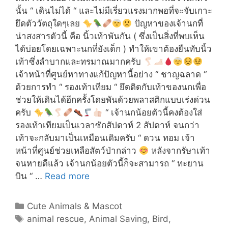
นั้น “ เดินไม่ได้ “ และไม่มีเรี่ยวแรงมากพอที่จะจับเกาะ
ยึดตัววัตถุใดๆเลย
ปัญหาของเจ้านกที่
น่าสงสารตัวนี้ คือ นิ้วเท้าพันกัน ( ซึ่งเป็นสิ่งที่พบเห็น
ได้บ่อยโดยเฉพาะนกที่ยังเด็ก ) ทำให้เขาต้องยืนทับนิ้ว
เท้าซึ่งลำบากและทรมาณมากครับ
เจ้าหน้าที่ศูนย์หาทางแก้ปัญหานี้อย่าง “ ชาญฉลาด “
ด้วยการทำ “ รองเท้าเทียม “ ยึดติดกับเท้าของนกเพื่อ
ช่วยให้เดินได้อีกครั้งโดยพันด้วยพลาสติกแบบเร่งด่วน
ครับ
“ เจ้านกน้อยตัวนี้คงต้องใส่
รองเท้าเทียมเป็นเวลาซักสัปดาห์ 2 สัปดาห์ จนกว่า
เท้าจะกลับมาเป็นเหมือนเดิมครับ “ ดวน ทอม เจ้า
หน้าที่ศูนย์ช่วยเหลือสัตว์ป่ากล่าว
หลังจากรัษาเท้า
จนหายดีแล้ว เจ้านกน้อยตัวนี้ก็จะสามารถ “ ทะยาน
ศูนย์
บิน “ …
Read more
พิทักษ์
สัตว์
Categories
Cute Animals & Mascot
ป่า
Tags
animal rescue
,
Animal Saving
,
Bird
,
ได้