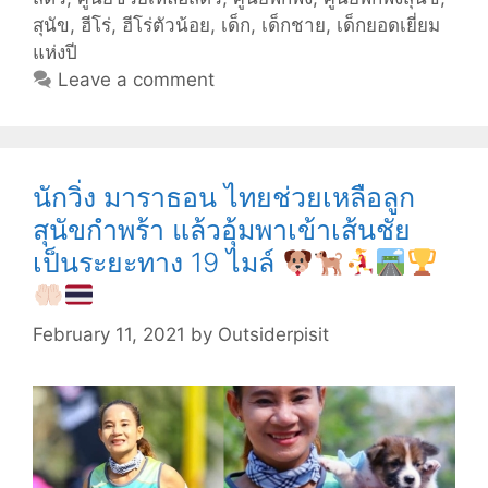
มาก
สุนัข
,
ฮีโร่
,
ฮีโร่ตัวน้อย
,
เด็ก
,
เด็กชาย
,
เด็กยอดเยี่ยม
ถึง
แห่งปี
1,300
Leave a comment
ตัว
จน
ได้
รับ
นักวิ่ง มาราธอน ไทยช่วยเหลือลูก
รางวัล
สุนัขกำพร้า แล้วอุ้มพาเข้าเส้นชัย
“
เป็นระยะทาง 19 ไมล์
เด็ก
ยอด
เยี่ยม
February 11, 2021
by
Outsiderpisit
แห่ง
ปี
“