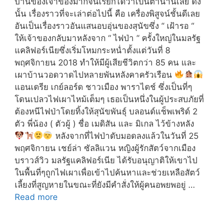
บ้านของเจ้าของมากจนเรียกได้ว่าเป็นตำนานเลย ดัง
นั้น เรื่องราวที่จะเล่าต่อไปนี้ คือ เครื่องพิสูจน์ชั้นดีเลย
อันเป็นเรื่องราวอันแสนอบอุ่นของสุนัขซึ่ง “ เฝ้ารอ “
ให้เจ้าของกลับมาหลังจาก “ ไฟป่า “ ครั้งใหญ่ในมลรัฐ
แคลิฟอร์เนียซึ่งเริ่มโหมกระหน่ำตั้งแต่วันที่ 8
พฤศจิกายน 2018 ทำให้มีผู้เสียชีวิตกว่า 85 คน และ
เผาบ้านวอดวาดไปหลายพันหลังคาครัวเรือน
แอนเดรีย เกย์ลอร์ด ชาวเมือง พาราไดช์ ซึ่งเป็นที่ๆ
โดนเปลวไฟเผาไหม้เต็มๆ เธอเป็นหนึ่งในผู้ประสบภัยที่
ต้องหนีไฟป่าโดยทิ้งให้สุนัขพันธุ์ บลอนด์แช็พเพริด์ 2
ตัว พี่น้อง ( ตัวผู้ ) ชื่อ เมดิสัน และ มิเกล ไว้ข้างหลัง
หลังจากที่ไฟป่าดับมอดลงแล้วในวันที่ 25
พฤศจิกายน เชย์ล่า ซัลลิแวน หญิงผู้รักสัตว์จากเมือง
บราวส์วิว มลรัฐแคลิฟอร์เนีย ได้รับอนุญาติให้เขาไป
ในพื้นที่ๆถูกไฟเผาเพื่อเข้าไปค้นหาและช่วยเหลือสัตว์
เลี้ยงที่สูญหายในขณะที่ยังมีคำสั่งให้ผู้คนอพยพอยู่ …
สุนัข
Read more
ซื่อสัตย์