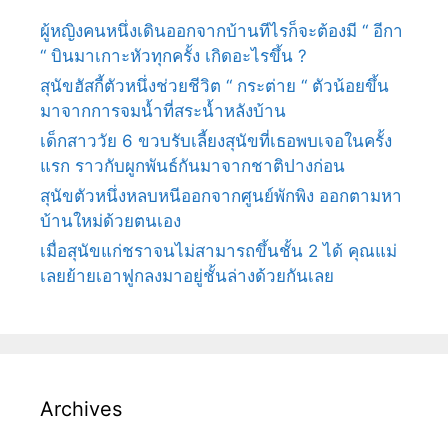
ทร
ผู้หญิงคนหนึ่งเดินออกจากบ้านทีไรก็จะต้องมี “ อีกา
มาณ
“ บินมาเกาะหัวทุกครั้ง เกิดอะไรขึ้น ?
สุนัขฮัสกี้ตัวหนึ่งช่วยชีวิต “ กระต่าย “ ตัวน้อยขึ้น
มาจากการจมน้ำที่สระน้ำหลังบ้าน
เด็กสาววัย 6 ขวบรับเลี้ยงสุนัขที่เธอพบเจอในครั้ง
แรก ราวกับผูกพันธ์กันมาจากชาติปางก่อน
สุนัขตัวหนึ่งหลบหนีออกจากศูนย์พักพิง ออกตามหา
บ้านใหม่ด้วยตนเอง
เมื่อสุนัขแก่ชราจนไม่สามารถขึ้นชั้น 2 ได้ คุณแม่
เลยย้ายเอาฟูกลงมาอยู่ชั้นล่างด้วยกันเลย
Archives