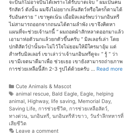
จะบินก็ไม่อาจบินได้เพราะได้รับบาดเจ็บ “ ผมเป็นคน
รักสัตว์ ดังนั้น ผมจึงไม่อยากเห็นสัตว์หรือใครก็ตามได้
รับอันตราย “ เขาพูดเน้น เมื่อมิลเลอร์พบว่านกอินทรี
ไม่สามารถออกจากถนนได้ตามลำพัง เขาจึงคิดหา
แผนที่จะช่วยเจ้านกนี้ “ ผมถอดผ้าสักหลาดออกมาแล้ว
เอามาห่อตัวนกแล้วยกตัวขึ้นครับ “ มิลเลอร์เล่า โดย
ปกติสัตว์ป่านั้นจะไม่ไว้ใจไม่ยอมให้มีใครมาอุ้ม แต่
สำหรับมิลเลอร์ เขาเล่าว่าเจ้านกอินทรีดูจะ “ รู้ “ ว่า
เขามีเจตนาดีมาเพื่อ ช่วยเธอ เขายังสามารถถ่ายภาพ
นัก
การช่วยเหลือนี้สัก 2-3 รูปได้ด้วยครับ …
Read more
บิด
ผู้
Categories
Cute Animals & Mascot
หนึ่ง
Tags
animal rescue
,
Bald Eagle
,
Eagle
,
helping
ช่วย
animal
,
Highway
,
life saving
,
Memorial Day
,
นก
Saving Life
,
การช่วยชีวิต
,
การช่วยเหลือสัตว์
,
อินทร
ทางด่วน
,
นกอินทรี
,
นกอินทรีหัวขาว
,
วันรำลึกทหารที่
หัว
เสียชีวิต
ขาว
Leave a comment