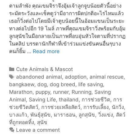
ตามลำพัง คุณเขมจิราจึงอุ้มเจ้าลูกจูบน้อยตัวนี้อย่าง
ระมัดระวังและเช็คดูว่ามีอาการผิดปกติอะไรไหมแล้ว
เธอก็วิ่งต่อไปโดยมีเจ้าตูบน้อยนี้ในอ้อมแขนเป็นระยะ
ทางต่อไปอีก 19 ไมล์ ภาพที่คุณเขมจิราวิ่งพร้อมกับอุ้ม
ลูกสุนัขในมือกลายเป็นภาพที่อบอุ่นหัวใจตามที่ปรากฏ
ในคลิป บรรดานักกีฬาที่เข้าร่วมแข่งขันคนอื่นๆบาง
นัก
คนก็ยิ้ม …
Read more
วิ่ง
มาราธอน
Categories
Cute Animals & Mascot
ไทย
Tags
abandoned animal
,
adoption
,
animal rescue
,
ช่วย
bangkaew
,
dog
,
dog breed
,
life saving
,
เหลือ
Marathon
,
puppy
,
runner
,
Running
,
Saving
ลูก
Animal
,
Saving Life
,
thailand
,
การช่วยชีวิต
,
การ
สุนัข
ช่วยชีวิตสัตว์
,
การช่วยเหลือสัตว์
,
การรับเลี้ยง
,
นักวิ่ง
,
กำพร้า
บางแก้ว
,
พันธุ์สุนัข
,
มาราธอน
,
ลูกสุนัข
,
วิ่งแข่ง
,
สัตว์
แล้ว
ที่ถูกทอดทิ้ง
,
สุนัข
อุ้ม
Leave a comment
พา