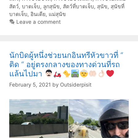
ให้
สัตว์
,
บาดเจ็บ
,
ลูกสุนัข
,
สัตว์ที่บาดเจ็บ
,
สุนัข
,
สุนัขที่
ช่วย
บาดเจ็บ
,
อินเดีย
,
แม่สุนัข
เหลือ
Leave a comment
ลูก
สุนัข
ที่
บาด
นักบิดผู้หนึ่งช่วยนกอินทรีหัวขาวที่ “
เจ็บ
ติด “ อยู่ตรงกลางของทางด่วนที่รถ
ของ
แล้นไปมา
เธอ
ด้วย
February 5, 2021
by
Outsiderpisit