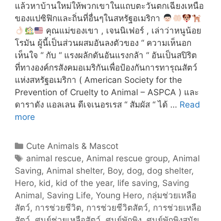
แล้วหาบ้านใหม่ให้พวกเขาในแถบตะวันตกเฉียงเหนือ
ของแปซิฟิกและถิ่นที่อื่นๆในสหรัฐอเมริกา
คุณแม่ของเขา , เจนนิเฟอร์ , เล่าว่าหนูน้อย
โรมัน ผู้นี้เป็นส่วนผสมอันลงตัวของ “ ความเห็นอก
เห็นใจ “ กับ “ แรงผลักดันอันแรงกลัา “ อันเป็นสปิริต
ที่ทางองค์กรสังคมอเมริกันเพื่อป้องกันการทารุณสัตว์
แห่งสหรัฐอเมริกา ( American Society for the
Prevention of Cruelty to Animal – ASPCA ) และ
ดาราดัง แอลเลน ดีเจเนอรเรส “ สัมผัส “ ได้ …
Read
ฮีโร่
more
น้อย
วัย
Categories
Cute Animals & Mascot
7
Tags
animal rescue
,
Animal rescue group
,
Animal
ขวบ
Saving
,
Animal shelter
,
Boy
,
dog
,
dog shelter
,
ผู้
Hero
,
kid
,
kid of the year
,
life saving
,
Saving
สามารถ
Animal
,
Saving Life
,
Young Hero
,
กลุ่มช่วยเหลือ
ช่วย
สัตว์
,
การช่วยชีวิต
,
การช่วยชีวิตสัตว์
,
การช่วยเหลือ
สุนัข
สัตว์
,
ศูนย์ช่วยเหลือสัตว์
,
ศูนย์พักพิง
,
ศูนย์พักพิงสุนัข
,