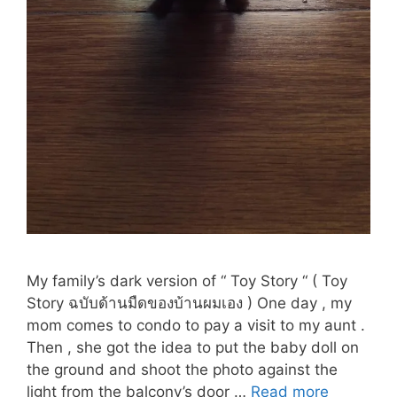
My family’s dark version of “ Toy Story “ ( Toy
Story ฉบับด้านมืดของบ้านผมเอง ) One day , my
mom comes to condo to pay a visit to my aunt .
Then , she got the idea to put the baby doll on
the ground and shoot the photo against the
GRUDGE
light from the balcony’s door …
Read more