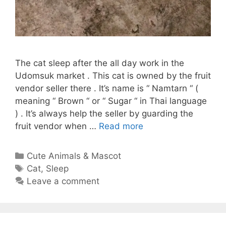
The cat sleep after the all day work in the
Udomsuk market . This cat is owned by the fruit
vendor seller there . It’s name is “ Namtarn “ (
meaning “ Brown “ or “ Sugar “ in Thai language
) . It’s always help the seller by guarding the
CAT
fruit vendor when …
Read more
SLEEP
AFTER
Categories
Cute Animals & Mascot
ALL
Tags
Cat
,
Sleep
DAY
Leave a comment
WORK