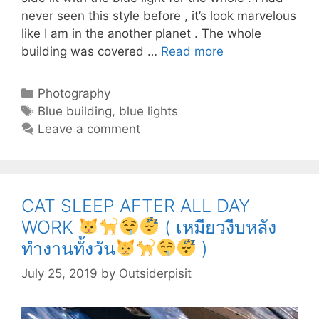
never seen this style before , it’s look marvelous
like I am in the another planet . The whole
BLUE
building was covered …
Read more
BUILDING
LOOKS
Categories
Photography
LIKE
Tags
Blue building
,
blue lights
ALIEN’S
Leave a comment
PLANET
CAT SLEEP AFTER ALL DAY
WORK
( เหมียวงีบหลัง
ทำงานทั้งวัน
)
(
ตึก
July 25, 2019
by
Outsiderpisit
แสง
น้ำเงิน
ที่