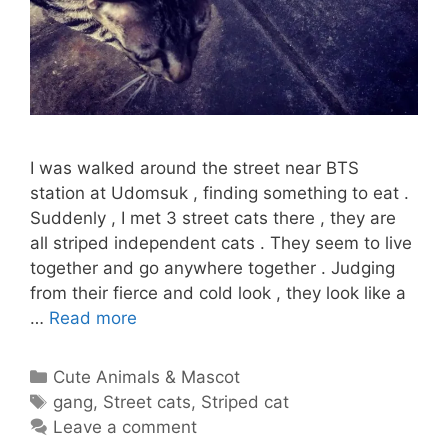
I was walked around the street near BTS
station at Udomsuk , finding something to eat .
Suddenly , I met 3 street cats there , they are
all striped independent cats . They seem to live
together and go anywhere together . Judging
from their fierce and cold look , they look like a
GANG
…
Read more
OF
3
Categories
Cute Animals & Mascot
STREET
Tags
gang
,
Street cats
,
Striped cat
CATS
Leave a comment