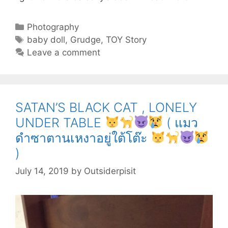
HOLDING
BABY
Categories
Photography
DOLL
Tags
baby doll
,
Grudge
,
TOY Story
Leave a comment
(
SATAN’S BLACK CAT , LONELY
ตุ๊กตา
UNDER TABLE
( แมว
ทารก
ดำซาตานเหงาอยู่ใต้โต๊ะ
จอม
อาฆาต
)
July 14, 2019
by
Outsiderpisit
)