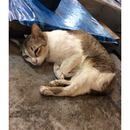
ดู
เหมือน
ตึก
ต่าง
ดาว
)