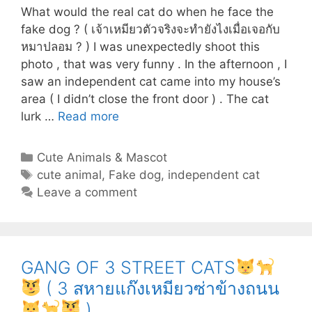
What would the real cat do when he face the
fake dog ? ( เจ้าเหมียวตัวจริงจะทำยังไงเมื่อเจอกับ
หมาปลอม ? ) I was unexpectedly shoot this
photo , that was very funny . In the afternoon , I
saw an independent cat came into my house’s
area ( I didn’t close the front door ) . The cat
WHEN
lurk …
Read more
REAL
CAT
Categories
Cute Animals & Mascot
MEETS
Tags
cute animal
,
Fake dog
,
independent cat
FAKE
Leave a comment
DOG
GANG OF 3 STREET CATS
( 3 สหายแก๊งเหมียวซ่าข้างถนน
(
)
เมื่อ