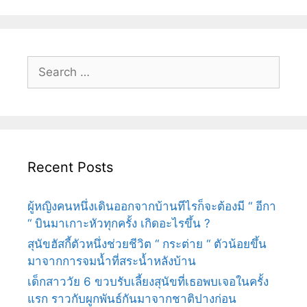
(
Search
3
for:
สหาย
แก๊ง
เหมียว
ซ่า
ข้าง
Recent Posts
ถนน
ผู้หญิงคนหนึ่งเดินออกจากบ้านทีไรก็จะต้องมี “ อีกา
“ บินมาเกาะหัวทุกครั้ง เกิดอะไรขึ้น ?
)
สุนัขฮัสกี้ตัวหนึ่งช่วยชีวิต “ กระต่าย “ ตัวน้อยขึ้น
มาจากการจมน้ำที่สระน้ำหลังบ้าน
เด็กสาววัย 6 ขวบรับเลี้ยงสุนัขที่เธอพบเจอในครั้ง
แรก ราวกับผูกพันธ์กันมาจากชาติปางก่อน