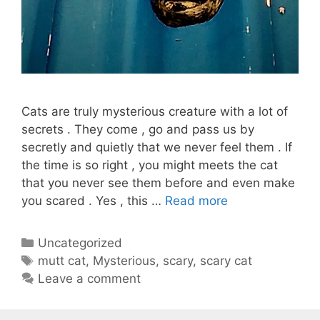
Cats are truly mysterious creature with a lot of
secrets . They come , go and pass us by
secretly and quietly that we never feel them . If
the time is so right , you might meets the cat
that you never see them before and even make
SCARY
you scared . Yes , this …
Read more
MYSTERIOUS
CAT
Categories
Uncategorized
Tags
mutt cat
,
Mysterious
,
scary
,
scary cat
Leave a comment