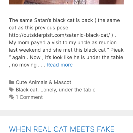
The same Satan’s black cat is back ( the same
cat as this previous pose
http://outsiderpisit.com/satanic-black-cat/ ) .
My mom payed a visit to my uncle as reunion
last weekend and she met this black cat “ Pieak
“ again . Now , it’s look like he is under the table
SATAN’S
, no moving . …
Read more
BLACK
CAT
Categories
Cute Animals & Mascot
,
Tags
Black cat
,
Lonely
,
under the table
LONELY
1 Comment
UNDER
TABLE
WHEN REAL CAT MEETS FAKE