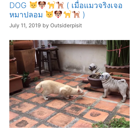
DOG
( เมื่อแมวจริงเจอ
หมาปลอม
)
(
แมว
July 11, 2019
by
Outsiderpisit
ดำ
ซาตาน
เหงา
อยู่
ใต้
โต๊ะ
)