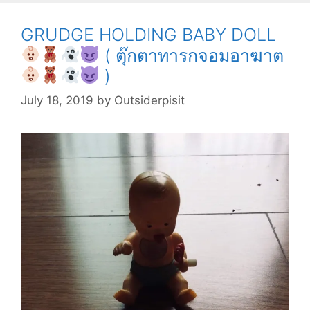
(
แมว
GRUDGE HOLDING BABY DOLL
ลึกลับ
( ตุ๊กตาทารกจอมอาฆาต
ที่
)
น่า
กลัว
July 18, 2019
by
Outsiderpisit
)