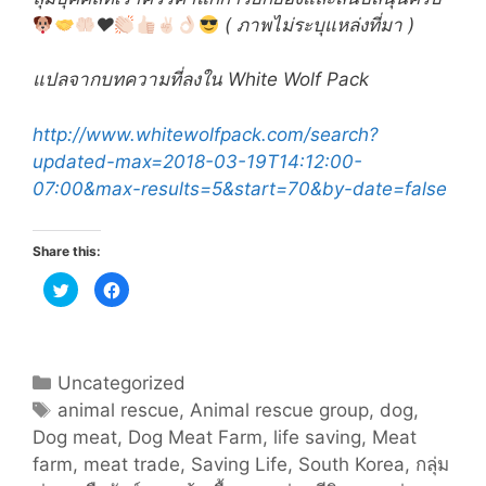
♥️
( ภาพไม่ระบุแหล่งที่มา )
แปลจากบทความที่ลงใน White Wolf Pack
http://www.whitewolfpack.com/search?
updated-max=2018-03-19T14:12:00-
07:00&max-results=5&start=70&by-date=false
Share this:
C
C
l
l
i
i
c
c
k
k
t
t
o
o
s
s
Categories
Uncategorized
h
h
a
a
Tags
animal rescue
,
Animal rescue group
,
dog
,
r
r
e
e
Dog meat
,
Dog Meat Farm
,
life saving
,
Meat
o
o
n
n
farm
,
meat trade
,
Saving Life
,
South Korea
,
กลุ่ม
T
F
w
a