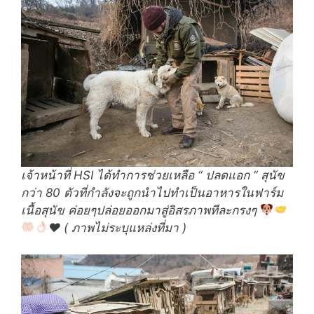
เจ้าหน้าที่ HSI ได้ทำการช่วยเหลือ “ ปลดแอก “ สุนัข
กว่า 80 ตัวที่กำลังจะถูกนำไปทำเป็นอาหารในฟาร์ม
เนื้อสุนัข ค่อยๆปล่อยออกมาสู่อิสรภาพทีละกรงๆ
♥️
( ภาพไม่ระบุแหล่งที่มา )