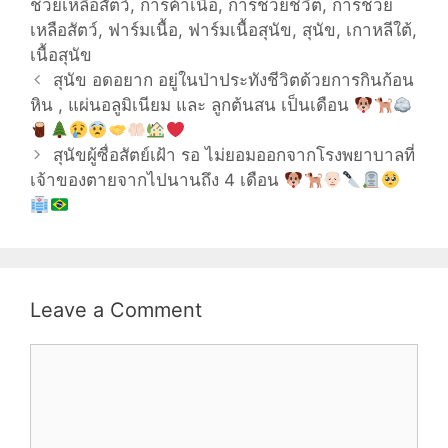
ช่วยเหลือสัตว์
,
การค้าเนื้อ
,
การช่วยชีวิต
,
การช่วย
i
c
t
e
เหลือสัตว์
,
ฟาร์มเนื้อ
,
ฟาร์มเนื้อสุนัข
,
สุนัข
,
เกาหลีใต้
,
t
b
e
o
เนื้อสุนัข
r
o
(
k
Post
สุนัข อดอยาก อยู่ในป่าประทังชีวิตด้วยการกินก้อน
O
(
p
O
navigation
หิน , แผ่นอลูมิเนียม และ ลูกต้นสน เป็นเดือน
e
p
n
e
s
n
i
s
n
i
สุนัขผู้ซื่อสัตย์เฝ้า รอ ไม่ยอมออกจากโรงพยาบาลที่
n
n
e
n
เจ้าของตายจากไปนานถึง 4 เดือน
w
e
w
w
i
w
n
i
d
n
o
d
w
o
)
w
)
Leave a Comment
Comment